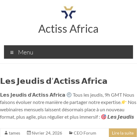
Actiss Africa
Menu
𝗟𝗲𝘀 𝗝𝗲𝘂𝗱𝗶𝘀 𝗱’𝗔𝗰𝘁𝗶𝘀𝘀 𝗔𝗳𝗿𝗶𝗰𝗮
𝗟𝗲𝘀 𝗝𝗲𝘂𝗱𝗶𝘀 𝗱’𝗔𝗰𝘁𝗶𝘀𝘀 𝗔𝗳𝗿𝗶𝗰𝗮
Tous les jeudis, 9h GMT Nous
faisons évoluer notre manière de partager notre expertise.
Nos
webinaires mensuels laissent désormais place à un nouveau
format, plus agile, plus régulier et plus immersif :
𝙇𝙚𝙨 𝙅𝙚𝙪𝙙𝙞𝙨
tames
février 24, 2026
CEO Forum
Lire la suite